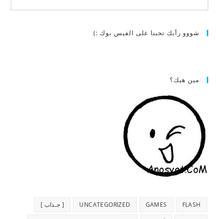
شووو رأيك تحبنا على الفيس بوك :)
مين هيك؟
FLASH
GAMES
UNCATEGORIZED
[ جـذاب ]