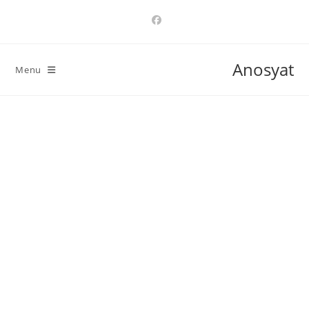
Ski
t
conten
Anosyat
Menu