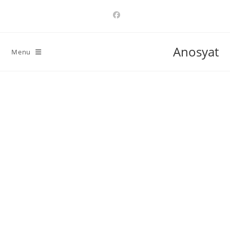
Ski
t
conten
Anosyat
Menu