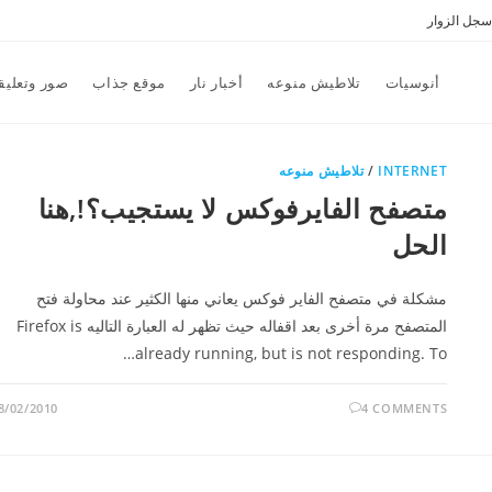
سجل الزوار
أنوسيات
تلاطيش منوعه
أخبار نار
موقع جذاب
صور وتعليق
INTERNET
/
تلاطيش منوعه
متصفح الفايرفوكس لا يستجيب؟!,هنا
الحل
مشكلة في متصفح الفاير فوكس يعاني منها الكثير عند محاولة فتح
المتصفح مرة أخرى بعد اقفاله حيث تظهر له العبارة التاليه Firefox is
already running, but is not responding. To…
8/02/2010
4 COMMENTS