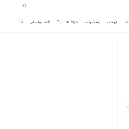
Toggle
ات
نهفات
إسلاميات
Technology
العب وتسلى
website
search
2