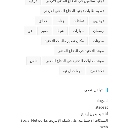
تجنيد سائقين في الدفاع المدني الاردني
ترفيه
تقديم طلبات تجنيد الدفاع المدني الاردني
توجيهي
ثقافات
جذاب
حقائق
رمضان
سيارات
شيك
صور
فن
مدونات
مكان تقديم طلبات التجنيد
موعد التجنيد في الدفاع المدني
موعد مقابلات التجنيد في الدفاع المدني
ناس
نكشة مخ
نهفات اردنيه
تبادل نصي
blogzat
stepsat
أناشيد بدون إيقاع
الشبكات الاجتماعية على شبكة الإنترنت Social Networks
Web