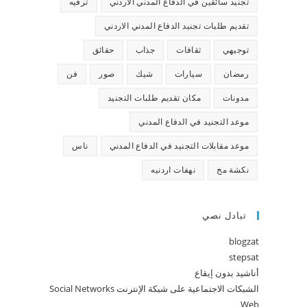
تجنيد سائقين في الدفاع المدني الاردني
ترفيه
تقديم طلبات تجنيد الدفاع المدني الاردني
توجيهي
ثقافات
جذاب
حقائق
رمضان
سيارات
شيك
صور
فن
مدونات
مكان تقديم طلبات التجنيد
موعد التجنيد في الدفاع المدني
موعد مقابلات التجنيد في الدفاع المدني
ناس
نكشة مخ
نهفات اردنيه
تبادل نصي
blogzat
stepsat
أناشيد بدون إيقاع
الشبكات الاجتماعية على شبكة الإنترنت Social Networks
Web