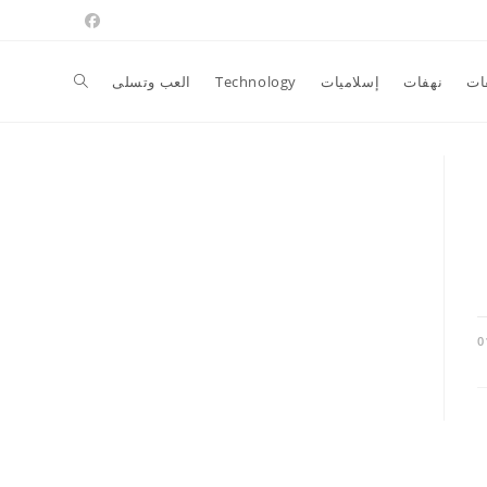
Toggle
ات
نهفات
إسلاميات
Technology
العب وتسلى
website
search
0