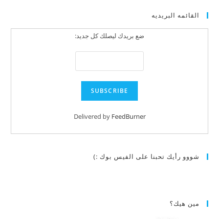
القائمه البريديه
ضع بريدك ليصلك كل جديد:
Delivered by
FeedBurner
شووو رأيك تحبنا على الفيس بوك :)
مين هيك؟