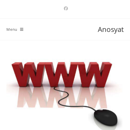
Ski
t
conten
Anosyat
Menu