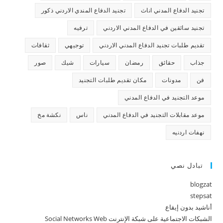
تجنيد الدفاع المدني اناث
تجنيد الدفاع المندي الاردني ذكور
تجنيد سائقين في الدفاع المدني الاردني
ترفيه
تقديم طلبات تجنيد الدفاع المدني الاردني
توجيهي
ثقافات
جذاب
حقائق
رمضان
سيارات
شيك
صور
فن
مدونات
مكان تقديم طلبات التجنيد
موعد التجنيد في الدفاع المدني
موعد مقابلات التجنيد في الدفاع المدني
ناس
نكشة مخ
نهفات اردنيه
تبادل نصي
blogzat
stepsat
أناشيد بدون إيقاع
الشبكات الاجتماعية على شبكة الإنترنت Social Networks Web