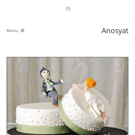
Ski
t
conten
Anosyat
Menu