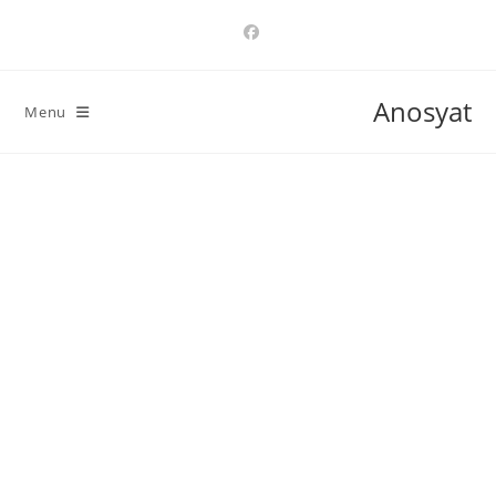
Ski
t
conten
Anosyat
Menu