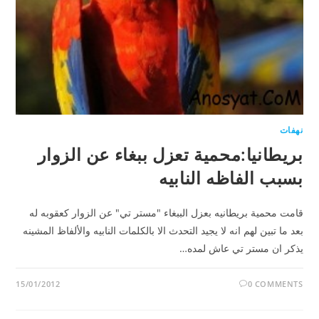
نهفات
بريطانيا:محمية تعزل ببغاء عن الزوار
بسبب الفاظه النابيه
قامت محمية بريطانيه بعزل الببغاء "مستر تي" عن الزوار كعقوبه له
بعد ما تبين لهم انه لا يجيد التحدث الا بالكلمات النابيه والألفاظ المشينه
يذكر ان مستر تي عاش لمده…
15/01/2012
0 COMMENTS