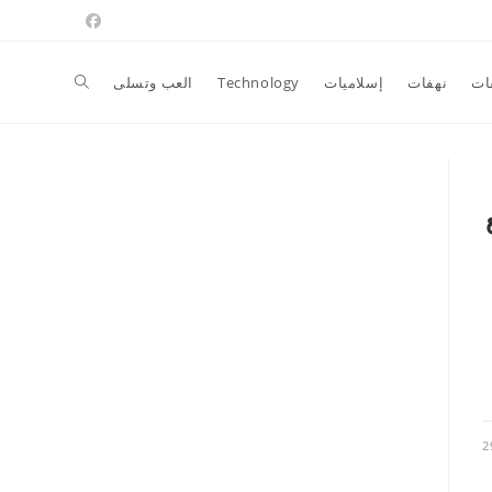
Toggle
ات
نهفات
إسلاميات
Technology
العب وتسلى
website
search
2