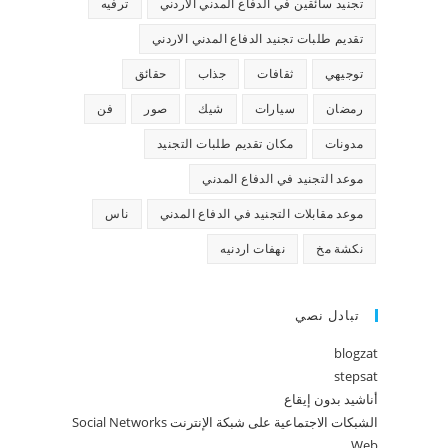
تجنيد سائقين في الدفاع المدني الاردني
ترفيه
تقديم طلبات تجنيد الدفاع المدني الاردني
توجيهي
ثقافات
جذاب
حقائق
رمضان
سيارات
شيك
صور
فن
مدونات
مكان تقديم طلبات التجنيد
موعد التجنيد في الدفاع المدني
موعد مقابلات التجنيد في الدفاع المدني
ناس
نكشة مخ
نهفات اردنيه
تبادل نصي
blogzat
stepsat
أناشيد بدون إيقاع
الشبكات الاجتماعية على شبكة الإنترنت Social Networks
Web