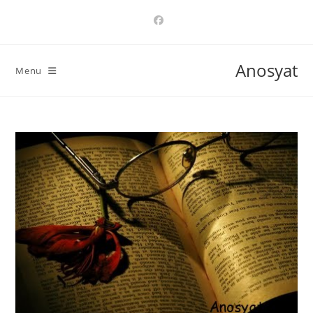
Ski
t
conten
Anosyat
Menu