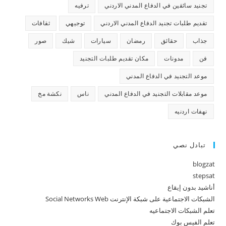
تجنيد سائقين في الدفاع المدني الاردني
ترفيه
تقديم طلبات تجنيد الدفاع المدني الاردني
توجيهي
ثقافات
جذاب
حقائق
رمضان
سيارات
شيك
صور
فن
مدونات
مكان تقديم طلبات التجنيد
موعد التجنيد في الدفاع المدني
موعد مقابلات التجنيد في الدفاع المدني
ناس
نكشة مخ
نهفات اردنيه
تبادل نصي
blogzat
stepsat
أناشيد بدون إيقاع
الشبكات الاجتماعية على شبكة الإنترنت Social Networks Web
تعلم الشبكات الاجتماعيه
تعلم الفيس بوك