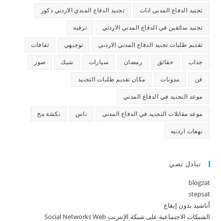
تجنيد الدفاع المدني اناث
تجنيد الدفاع المندي الاردني ذكور
تجنيد سائقين في الدفاع المدني الاردني
ترفيه
تقديم طلبات تجنيد الدفاع المدني الاردني
توجيهي
ثقافات
جذاب
حقائق
رمضان
سيارات
شيك
صور
فن
مدونات
مكان تقديم طلبات التجنيد
موعد التجنيد في الدفاع المدني
موعد مقابلات التجنيد في الدفاع المدني
ناس
نكشة مخ
نهفات اردنيه
تبادل نصي
blogzat
stepsat
أناشيد بدون إيقاع
الشبكات الاجتماعية على شبكة الإنترنت Social Networks Web