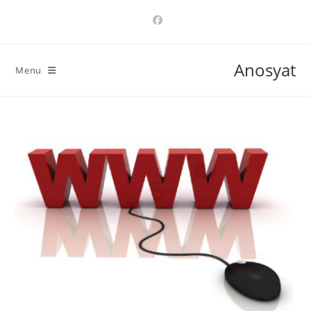
Ski
t
conten
Anosyat
Menu