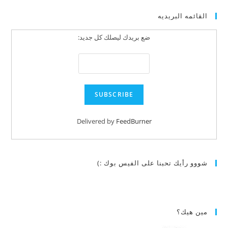
القائمه البريديه
ضع بريدك ليصلك كل جديد:
Delivered by
FeedBurner
شووو رأيك تحبنا على الفيس بوك :)
مين هيك؟