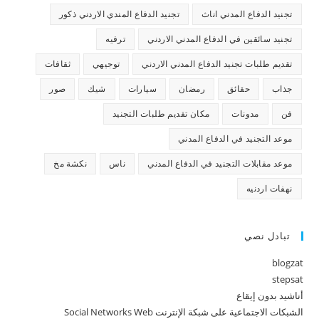
تجنيد الدفاع المدني اناث
تجنيد الدفاع المندي الاردني ذكور
تجنيد سائقين في الدفاع المدني الاردني
ترفيه
تقديم طلبات تجنيد الدفاع المدني الاردني
توجيهي
ثقافات
جذاب
حقائق
رمضان
سيارات
شيك
صور
فن
مدونات
مكان تقديم طلبات التجنيد
موعد التجنيد في الدفاع المدني
موعد مقابلات التجنيد في الدفاع المدني
ناس
نكشة مخ
نهفات اردنيه
تبادل نصي
blogzat
stepsat
أناشيد بدون إيقاع
الشبكات الاجتماعية على شبكة الإنترنت Social Networks Web