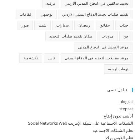
تجنيد سائقين في الدفاع المدني الاردني
ترفيه
تقديم طلبات تجنيد الدفاع المدني الاردني
توجيهي
ثقافات
جذاب
حقائق
رمضان
سيارات
شيك
صور
فن
مدونات
مكان تقديم طلبات التجنيد
موعد التجنيد في الدفاع المدني
موعد مقابلات التجنيد في الدفاع المدني
ناس
نكشة مخ
نهفات اردنيه
تبادل نصي
blogzat
stepsat
أناشيد بدون إيقاع
الشبكات الاجتماعية على شبكة الإنترنت Social Networks Web
تعلم الشبكات الاجتماعيه
تعلم الفيس بوك