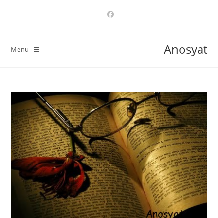
Ski
t
conten
Anosyat
Menu