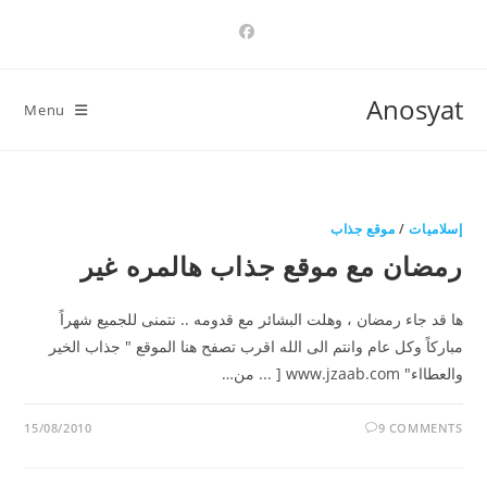
Ski
t
conten
Anosyat
Menu
إسلاميات
/
موقع جذاب
رمضان مع موقع جذاب هالمره غير
ها قد جاء رمضان ، وهلت البشائر مع قدومه .. نتمنى للجميع شهراً
مباركاً وكل عام وانتم الى الله اقرب تصفح هنا الموقع " جذاب الخير
والعطااء" www.jzaab.com [ ... من…
15/08/2010
9 COMMENTS