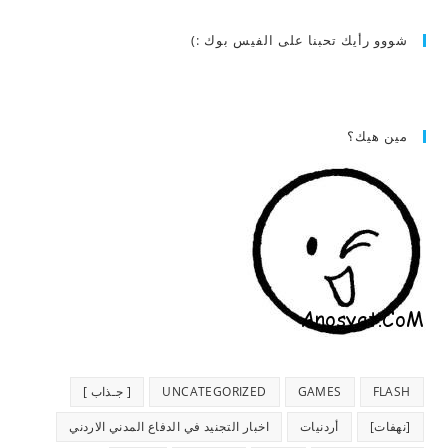
شووو رأيك تحبنا على الفيس بوك :)
مين هيك؟
FLASH
GAMES
UNCATEGORIZED
[ جـذاب ]
[نهفات]
أردنيات
اخبار التجنيد في الدفاع المدني الاردني