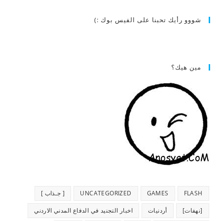
شووو رأيك تحبنا على الفيس بوك :)
مين هيك؟
FLASH
GAMES
UNCATEGORIZED
[ جـذاب ]
[نهفات]
أردنيات
اخبار التجنيد في الدفاع المدني الاردني