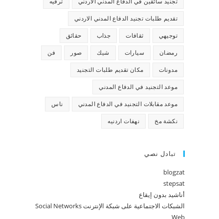
تجنيد سائقين في الدفاع المدني الاردني
ترفيه
تقديم طلبات تجنيد الدفاع المدني الاردني
توجيهي
ثقافات
جذاب
حقائق
رمضان
سيارات
شيك
صور
فن
مدونات
مكان تقديم طلبات التجنيد
موعد التجنيد في الدفاع المدني
موعد مقابلات التجنيد في الدفاع المدني
ناس
نكشة مخ
نهفات اردنيه
تبادل نصي
blogzat
stepsat
أناشيد بدون إيقاع
الشبكات الاجتماعية على شبكة الإنترنت Social Networks
Web