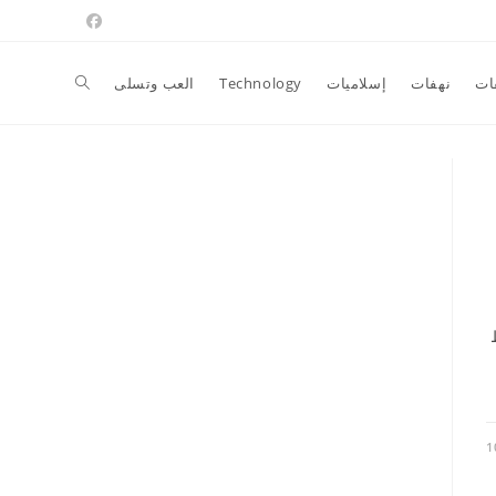
Toggle
ات
نهفات
إسلاميات
Technology
العب وتسلى
website
search
1