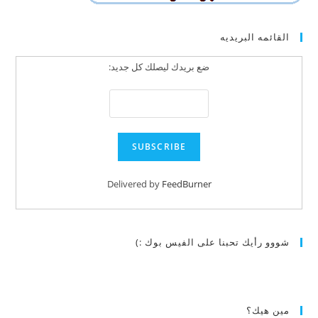
القائمه البريديه
ضع بريدك ليصلك كل جديد:
Delivered by
FeedBurner
شووو رأيك تحبنا على الفيس بوك :)
مين هيك؟