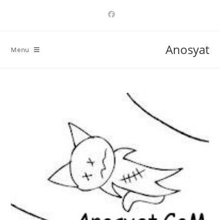
Ski
t
conten
Anosyat
Menu