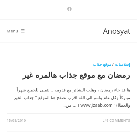
Ski
t
conten
Anosyat
Menu
إسلاميات
/
موقع جذاب
رمضان مع موقع جذاب هالمره غير
ها قد جاء رمضان ، وهلت البشائر مع قدومه .. نتمنى للجميع شهراً
مباركاً وكل عام وانتم الى الله اقرب تصفح هنا الموقع " جذاب الخير
والعطااء" www.jzaab.com [ ... من…
15/08/2010
9 COMMENTS