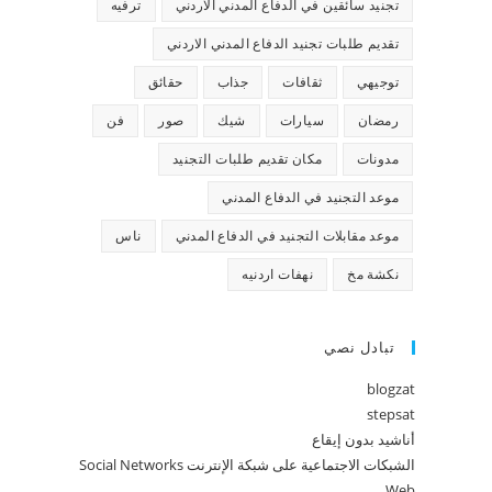
تجنيد سائقين في الدفاع المدني الاردني
ترفيه
تقديم طلبات تجنيد الدفاع المدني الاردني
توجيهي
ثقافات
جذاب
حقائق
رمضان
سيارات
شيك
صور
فن
مدونات
مكان تقديم طلبات التجنيد
موعد التجنيد في الدفاع المدني
موعد مقابلات التجنيد في الدفاع المدني
ناس
نكشة مخ
نهفات اردنيه
تبادل نصي
blogzat
stepsat
أناشيد بدون إيقاع
الشبكات الاجتماعية على شبكة الإنترنت Social Networks
Web