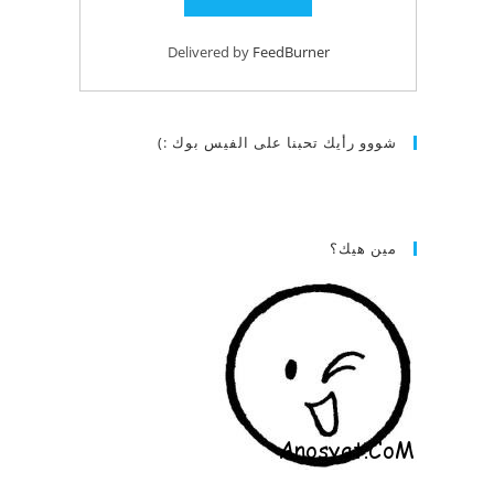
Delivered by
FeedBurner
شووو رأيك تحبنا على الفيس بوك :)
مين هيك؟