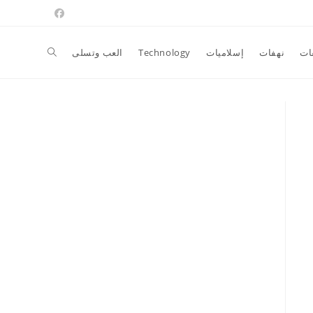
Toggle
ات
نهفات
إسلاميات
Technology
العب وتسلى
website
search