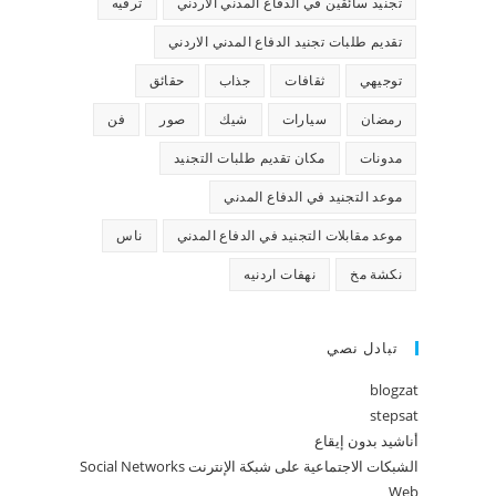
تجنيد سائقين في الدفاع المدني الاردني
ترفيه
تقديم طلبات تجنيد الدفاع المدني الاردني
توجيهي
ثقافات
جذاب
حقائق
رمضان
سيارات
شيك
صور
فن
مدونات
مكان تقديم طلبات التجنيد
موعد التجنيد في الدفاع المدني
موعد مقابلات التجنيد في الدفاع المدني
ناس
نكشة مخ
نهفات اردنيه
تبادل نصي
blogzat
stepsat
أناشيد بدون إيقاع
الشبكات الاجتماعية على شبكة الإنترنت Social Networks
Web