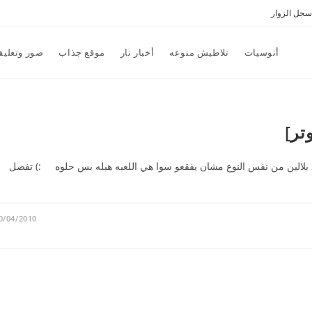
سجل الزوار
أنوسيات
تلاطيش منوعه
أخبار نار
موقع جذاب
صور وتعليق
لعبة ببل شوتر,اللعبه حلوه جدا جدا كل ما عليك انك تجمع 3 بلالين من نفس النوع مشان يفقعو سوا هي اللعبه هبله بس حلوه :) تفضل
0/04/2010