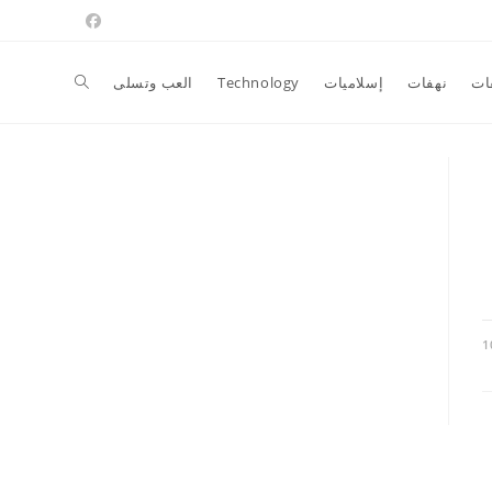
Toggle
ات
نهفات
إسلاميات
Technology
العب وتسلى
website
search
1