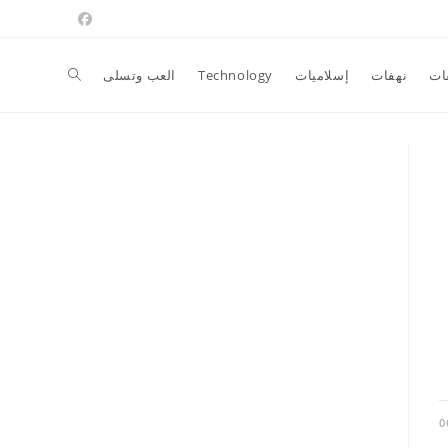
Toggle
ات
نهفات
إسلاميات
Technology
العب وتسلى
website
search
0