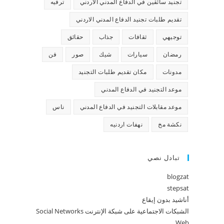
تجنيد سائقين في الدفاع المدني الاردني
ترفيه
تقديم طلبات تجنيد الدفاع المدني الاردني
توجيهي
ثقافات
جذاب
حقائق
رمضان
سيارات
شيك
صور
فن
مدونات
مكان تقديم طلبات التجنيد
موعد التجنيد في الدفاع المدني
موعد مقابلات التجنيد في الدفاع المدني
ناس
نكشة مخ
نهفات اردنيه
تبادل نصي
blogzat
stepsat
أناشيد بدون إيقاع
الشبكات الاجتماعية على شبكة الإنترنت Social Networks
Web