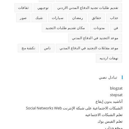
تقديم طلبات تجنيد الدفاع المدني الاردني
توجيهي
ثقافات
جذاب
حقائق
رمضان
سيارات
شيك
صور
فن
مدونات
مكان تقديم طلبات التجنيد
موعد التجنيد في الدفاع المدني
موعد مقابلات التجنيد في الدفاع المدني
ناس
نكشة مخ
نهفات اردنيه
تبادل نصي
blogzat
stepsat
أناشيد بدون إيقاع
الشبكات الاجتماعية على شبكة الإنترنت Social Networks Web
تعلم الشبكات الاجتماعيه
تعلم الفيس بوك
موقع جذاب