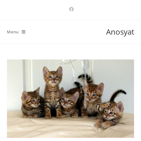
Ski
t
conten
Anosyat
Menu