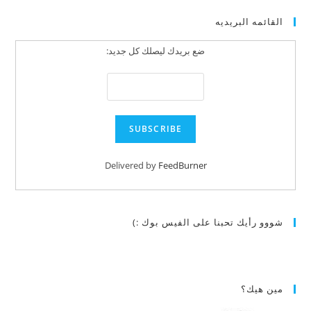
القائمه البريديه
ضع بريدك ليصلك كل جديد:
Delivered by
FeedBurner
شووو رأيك تحبنا على الفيس بوك :)
مين هيك؟