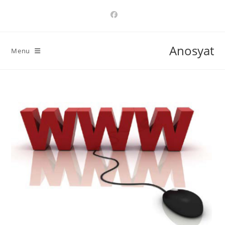
Ski
t
conten
Anosyat
Menu