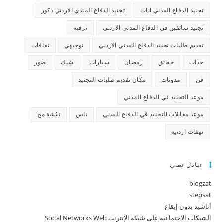
تجنيد الدفاع المدني اناث
تجنيد الدفاع المندي الاردني ذكور
تجنيد سائقين في الدفاع المدني الاردني
ترفيه
تقديم طلبات تجنيد الدفاع المدني الاردني
توجيهي
ثقافات
جذاب
حقائق
رمضان
سيارات
شيك
صور
فن
مدونات
مكان تقديم طلبات التجنيد
موعد التجنيد في الدفاع المدني
موعد مقابلات التجنيد في الدفاع المدني
ناس
نكشة مخ
نهفات اردنيه
تبادل نصي
blogzat
stepsat
أناشيد بدون إيقاع
الشبكات الاجتماعية على شبكة الإنترنت Social Networks Web