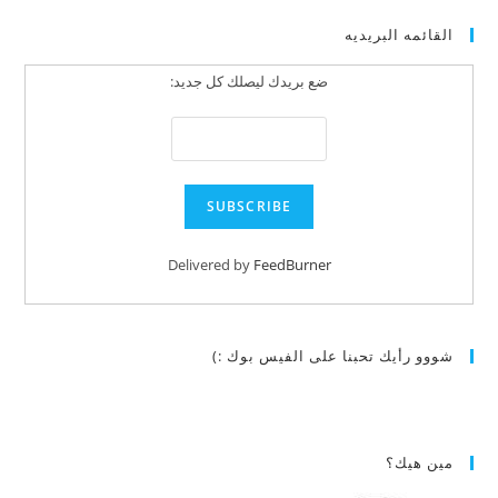
القائمه البريديه
ضع بريدك ليصلك كل جديد:
Delivered by
FeedBurner
شووو رأيك تحبنا على الفيس بوك :)
مين هيك؟