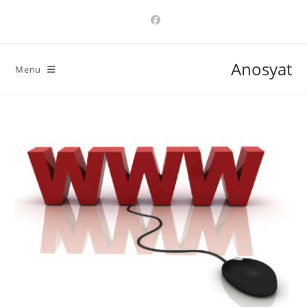
Ski
t
conten
Anosyat
Menu