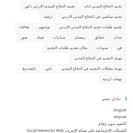
تجنيد الدفاع المدني اناث
تجنيد الدفاع المندي الاردني ذكور
تجنيد سائقين في الدفاع المدني الاردني
ترفيه
تقديم طلبات تجنيد الدفاع المدني الاردني
توجيهي
ثقافات
جذاب
حقائق
رمضان
سيارات
شيك
صور
فن
مدونات
مكان تقديم طلبات التجنيد
موعد التجنيد في الدفاع المدني
موعد مقابلات التجنيد في الدفاع المدني
ناس
نكشة مخ
نهفات اردنيه
تبادل نصي
blogzat
stepsat
أناشيد بدون إيقاع
الشبكات الاجتماعية على شبكة الإنترنت Social Networks Web