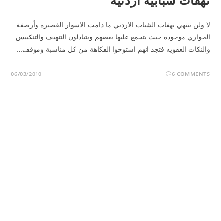
نهفات شبابية أردنيه
لا ولن نتنهي نهفات الشباب الاردني ما دامت الاسوار القصيره وأرصفة
الحواري موجوده حيث يتجمع عليها بعضهم ويتبادلون التنهيف والتنكييس
والنكات العفويه فتجد انهم استوحوا الفكاهة من كل مناسبة وموقف…
06/03/2010
6 COMMENTS