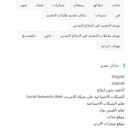
جذاب
حقائق
رمضان
سيارات
شيك
صور
فن
مدونات
مكان تقديم طلبات التجنيد
موعد التجنيد في الدفاع المدني
موعد مقابلات التجنيد في الدفاع المدني
ناس
نكشة مخ
نهفات اردنيه
تبادل نصي
blogzat
stepsat
أناشيد بدون إيقاع
الشبكات الاجتماعية على شبكة الإنترنت Social Networks Web
تعلم الشبكات الاجتماعيه
تعلم الفيس بوك
موقع جذاب
موقع سيارات الاردن