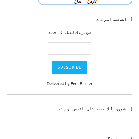
القائمه البريديه
ضع بريدك ليصلك كل جديد:
Delivered by
FeedBurner
شووو رأيك تحبنا على الفيس بوك :)
مين هيك؟