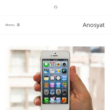
Ski
t
conten
Anosyat
Menu