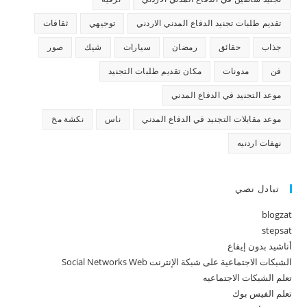
تقديم طلبات تجنيد الدفاع المدني الاردني
توجيهي
ثقافات
جذاب
حقائق
رمضان
سيارات
شيك
صور
فن
مدونات
مكان تقديم طلبات التجنيد
موعد التجنيد في الدفاع المدني
موعد مقابلات التجنيد في الدفاع المدني
ناس
نكشة مخ
نهفات اردنيه
تبادل نصي
blogzat
stepsat
أناشيد بدون إيقاع
الشبكات الاجتماعية على شبكة الإنترنت Social Networks Web
تعلم الشبكات الاجتماعيه
تعلم الفيس بوك