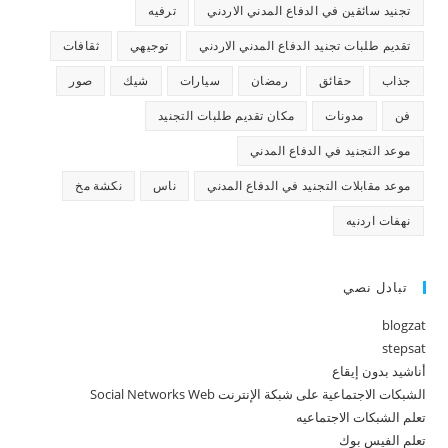
تجنيد سائقين في الدفاع المدني الاردني
ترفيه
تقديم طلبات تجنيد الدفاع المدني الاردني
توجيهي
ثقافات
جذاب
حقائق
رمضان
سيارات
شيك
صور
فن
مدونات
مكان تقديم طلبات التجنيد
موعد التجنيد في الدفاع المدني
موعد مقابلات التجنيد في الدفاع المدني
ناس
نكشة مخ
نهفات اردنيه
تبادل نصي
blogzat
stepsat
أناشيد بدون إيقاع
الشبكات الاجتماعية على شبكة الإنترنت Social Networks Web
تعلم الشبكات الاجتماعيه
تعلم الفيس بوك