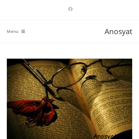
Ski
t
conten
Anosyat
Menu