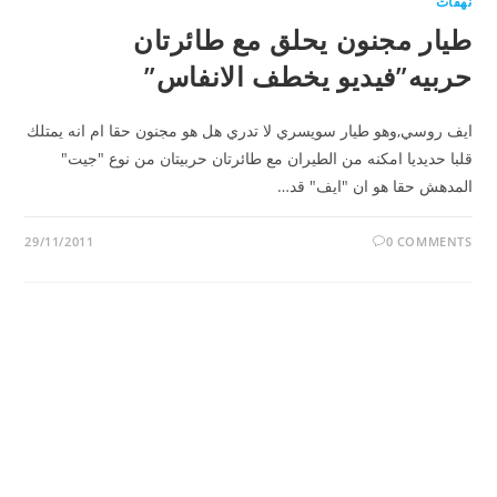
نهفات
طيار مجنون يحلق مع طائرتان
حربيه”فيديو يخطف الانفاس”
ايف روسي,وهو طيار سويسري لا تدري هل هو مجنون حقا ام انه يمتلك
قلبا حديديا امكنه من الطيران مع طائرتان حربيتان من نوع "جيت"
المدهش حقا هو ان "ايف" قد…
29/11/2011
0 COMMENTS