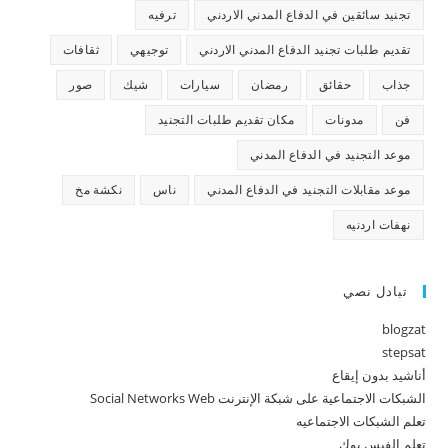
تجنيد سائقين في الدفاع المدني الاردني
ترفيه
تقديم طلبات تجنيد الدفاع المدني الاردني
توجيهي
ثقافات
جذاب
حقائق
رمضان
سيارات
شيك
صور
فن
مدونات
مكان تقديم طلبات التجنيد
موعد التجنيد في الدفاع المدني
موعد مقابلات التجنيد في الدفاع المدني
ناس
نكشة مخ
نهفات اردنيه
تبادل نصي
blogzat
stepsat
أناشيد بدون إيقاع
الشبكات الاجتماعية على شبكة الإنترنت Social Networks Web
تعلم الشبكات الاجتماعيه
تعلم الفيس بوك