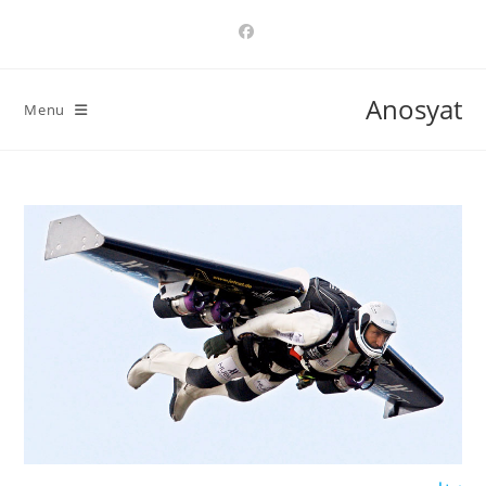
Ski
t
conten
Anosyat
Menu