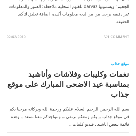
الجحيم" ويسمونها darvaz بلغتهم المحليه ملاحظه: الصور والمعلومات
غير دقيقه يرجى من من لديه معلومات أكيده اضافة تعليق لتأكيد
الحقيقه
02/02/2010
1 COMMENT
موقع جذاب
نغمات وكليبات وفلاشات وأناشيد
بمناسبة عيد الاضحى المبارك على موقع
جذاب
بسم الله الرحمن الرحيم السلام عليكم ورحمة الله وبركاته مرحبا بكم
في موقع جذاب ,,, بكم ومعكم نرتقي ,,, وبتواجدكم معنا نسعد ,,, وهذه
قائمة ببعض اناشيد , فيديو كليبات…