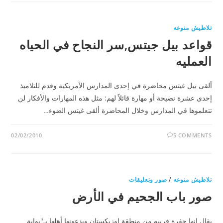
تلاطيش منوعه
قواعد بيل جيتس,سر النجاح في الحياه
العمليه
ألقى بيل غيتس محاضرة في إحدى المدارس الأمريكية وقدم للتلاميذ
إحدى عشرة نصيحة أو مهارة قائلاً لهم: مثل هذه المهارات والأفكار لن
تتعلموها في المدارس وخلال المحاضرة ألقى غيتس الضوء…
02/02/2010
5 COMMENTS
تلاطيش منوعه
/
صور وتعليقات
صور باب الجحيم في الأرض
يقال انها حفرة قريبه من منطقة اوزبكستان ويدعونها أهلها بـ"بوابة