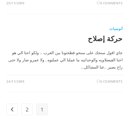
25/11/2009
0 COMMENTS
أنوسيات
حركة إصلاح
جاي اقول سنحك على سنحو فظحتونا بين العرب .. ولكو احنا الي هو
احنا الفيصلاويه والوحداتيه ما عملنا الي عملتوه , ولا عمرو صار ولا حتى
راح يصير ..عنا المشاكل…
24/11/2009
6 COMMENTS
2
1
t page