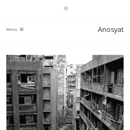
Ski
t
conten
Anosyat
Menu