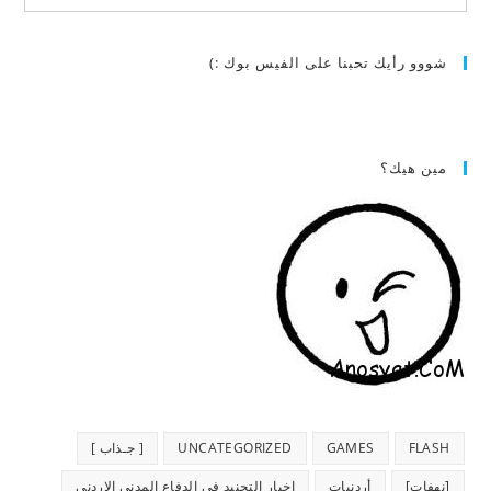
شووو رأيك تحبنا على الفيس بوك :)
مين هيك؟
FLASH
GAMES
UNCATEGORIZED
[ جـذاب ]
[نهفات]
أردنيات
اخبار التجنيد في الدفاع المدني الاردني