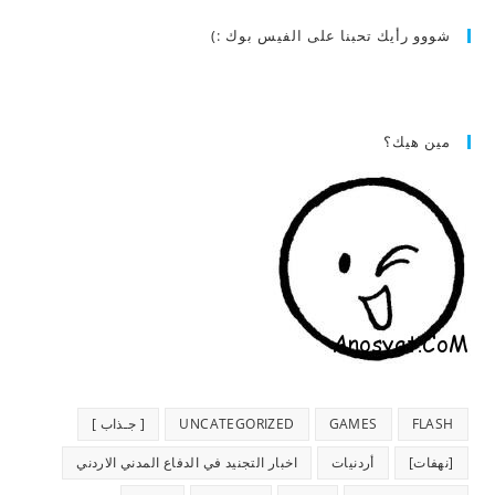
شووو رأيك تحبنا على الفيس بوك :)
مين هيك؟
FLASH
GAMES
UNCATEGORIZED
[ جـذاب ]
[نهفات]
أردنيات
اخبار التجنيد في الدفاع المدني الاردني