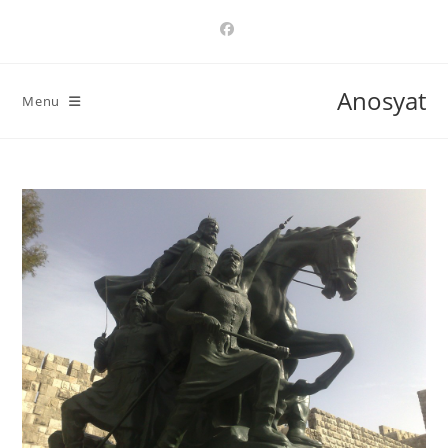
Ski
t
conten
Anosyat
Menu