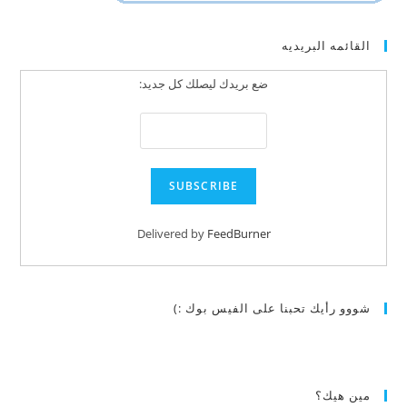
القائمه البريديه
ضع بريدك ليصلك كل جديد:
Delivered by
FeedBurner
شووو رأيك تحبنا على الفيس بوك :)
مين هيك؟