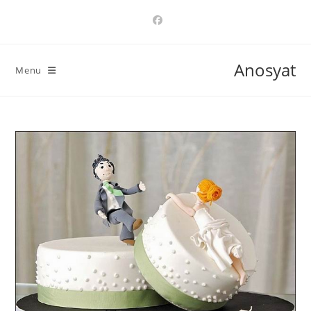
Ski
t
conten
Anosyat
Menu