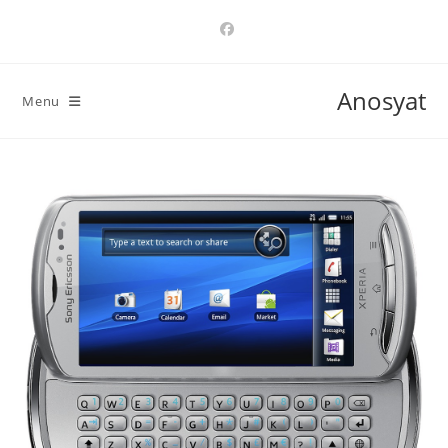
Ski
t
conten
Anosyat
Menu