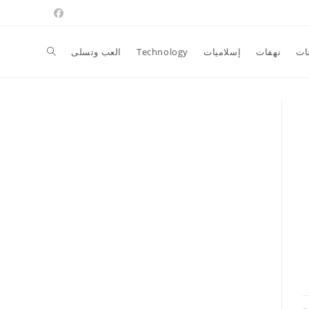
Toggle
ات
نهفات
إسلاميات
Technology
العب وتسلى
website
search