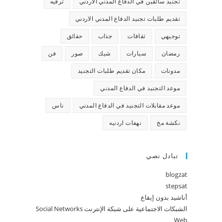
تجنيد سائقين في الدفاع المدني الاردني
ترفيه
تقديم طلبات تجنيد الدفاع المدني الاردني
توجيهي
ثقافات
جذاب
حقائق
رمضان
سيارات
شيك
صور
فن
مدونات
مكان تقديم طلبات التجنيد
موعد التجنيد في الدفاع المدني
موعد مقابلات التجنيد في الدفاع المدني
ناس
نكشة مخ
نهفات اردنيه
تبادل نصي
blogzat
stepsat
أناشيد بدون إيقاع
الشبكات الاجتماعية على شبكة الإنترنت Social Networks
Web