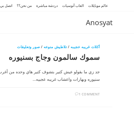
Ski
عالم موبايلات
العاب أنوسيات
دردشة مباشرة
من نحن؟؟
اتصل بي
t
conten
Anosyat
أكلات غريبه عجيبه
/
تلاطيش منوعه
/
صور وتعليقات
سموك سالمون وجاج بسنيوره
جد زي ما بقولو عيش كتير بتشوف كتير هاي وحده من أغرب
سنيوره وبهارات واعشاب غريبه عجبيه…
1 COMMENT