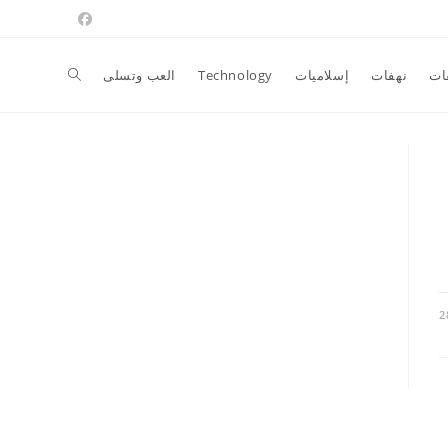
Toggle
ات
نهفات
إسلاميات
Technology
العب وتسلى
website
search
2