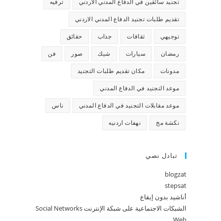
تجنيد سائقين في الدفاع المدني الاردني
ترفيه
تقديم طلبات تجنيد الدفاع المدني الاردني
توجيهي
ثقافات
جذاب
حقائق
رمضان
سيارات
شيك
صور
فن
مدونات
مكان تقديم طلبات التجنيد
موعد التجنيد في الدفاع المدني
موعد مقابلات التجنيد في الدفاع المدني
ناس
نكشة مخ
نهفات اردنيه
تبادل نصي
blogzat
stepsat
أناشيد بدون إيقاع
الشبكات الاجتماعية على شبكة الإنترنت Social Networks
Web