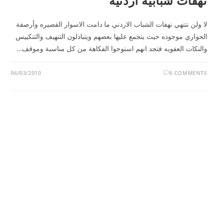
نهفات شبابية أردنيه
لا ولن نتنهي نهفات الشباب الاردني ما دامت الاسوار القصيره وأرصفة
الحواري موجوده حيث يتجمع عليها بعضهم ويتبادلون التنهيف والتنكييس
والنكات العفويه فتجد انهم استوحوا الفكاهة من كل مناسبة وموقف…
06/03/2010
6 COMMENTS