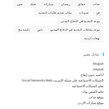
جذاب
حقائق
رمضان
سيارات
شيك
صور
فن
مدونات
مكان تقديم طلبات التجنيد
موعد التجنيد في الدفاع المدني
موعد مقابلات التجنيد في الدفاع المدني
ناس
نكشة مخ
نهفات اردنيه
تبادل نصي
blogzat
stepsat
أناشيد بدون إيقاع
الشبكات الاجتماعية على شبكة الإنترنت Social Networks Web
تعلم الشبكات الاجتماعيه
تعلم الفيس بوك
موقع جذاب
موقع سيارات الاردن