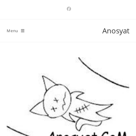
Ski
t
conten
Anosyat
Menu