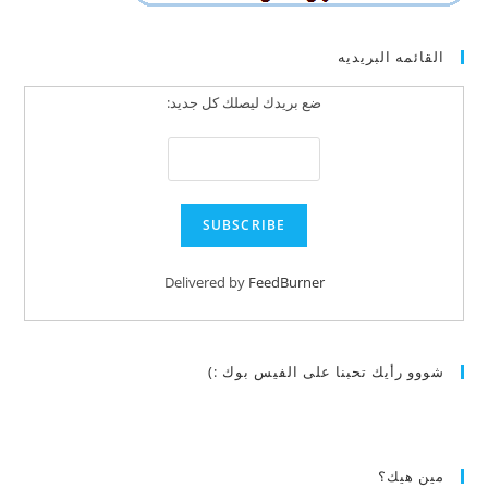
القائمه البريديه
ضع بريدك ليصلك كل جديد:
Delivered by
FeedBurner
شووو رأيك تحبنا على الفيس بوك :)
مين هيك؟