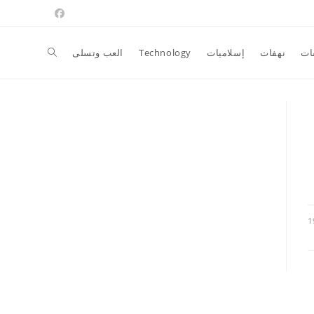
Toggle
ات
نهفات
إسلاميات
Technology
العب وتسلى
website
search
1