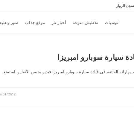
سجل الزوار
أنوسيات
تلاطيش منوعه
أخبار نار
موقع جذاب
صور وتعليق
ة سيارة سوبارو امبريزا
راته الفائقه في قيادة سيارة سوبارو امبريزا فيديو يحبس الانفاس استمتع
9/01/2012