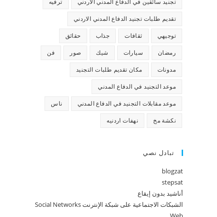
تجنيد سائقين في الدفاع المدني الاردني
ترفيه
تقديم طلبات تجنيد الدفاع المدني الاردني
توجيهي
ثقافات
جذاب
حقائق
رمضان
سيارات
شيك
صور
فن
مدونات
مكان تقديم طلبات التجنيد
موعد التجنيد في الدفاع المدني
موعد مقابلات التجنيد في الدفاع المدني
ناس
نكشة مخ
نهفات اردنيه
تبادل نصي
blogzat
stepsat
أناشيد بدون إيقاع
الشبكات الاجتماعية على شبكة الإنترنت Social Networks
Web