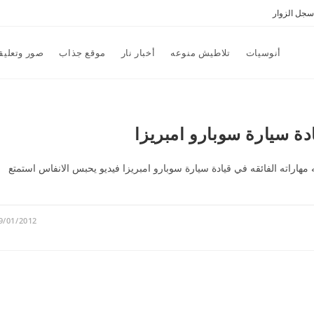
سجل الزوار
أنوسيات
تلاطيش منوعه
أخبار نار
موقع جذاب
صور وتعليق
ة سيارة سوبارو امبريزا
راته الفائقه في قيادة سيارة سوبارو امبريزا فيديو يحبس الانفاس استمتع
9/01/2012