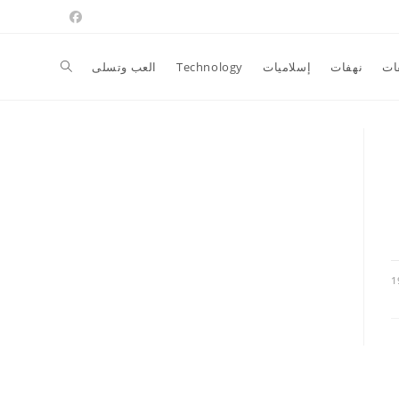
Toggle
ات
نهفات
إسلاميات
Technology
العب وتسلى
website
search
1