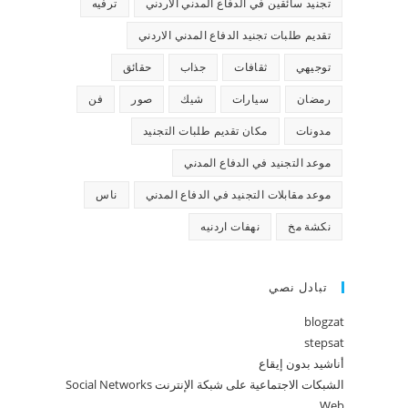
تجنيد سائقين في الدفاع المدني الاردني
ترفيه
تقديم طلبات تجنيد الدفاع المدني الاردني
توجيهي
ثقافات
جذاب
حقائق
رمضان
سيارات
شيك
صور
فن
مدونات
مكان تقديم طلبات التجنيد
موعد التجنيد في الدفاع المدني
موعد مقابلات التجنيد في الدفاع المدني
ناس
نكشة مخ
نهفات اردنيه
تبادل نصي
blogzat
stepsat
أناشيد بدون إيقاع
الشبكات الاجتماعية على شبكة الإنترنت Social Networks
Web