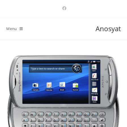
Ski
t
conten
Anosyat
Menu