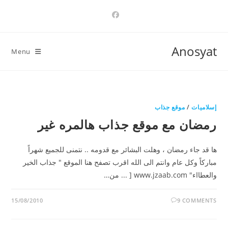
Ski
t
conten
Anosyat
Menu
إسلاميات
/
موقع جذاب
رمضان مع موقع جذاب هالمره غير
ها قد جاء رمضان ، وهلت البشائر مع قدومه .. نتمنى للجميع شهراً
مباركاً وكل عام وانتم الى الله اقرب تصفح هنا الموقع " جذاب الخير
والعطااء" www.jzaab.com [ ... من…
15/08/2010
9 COMMENTS