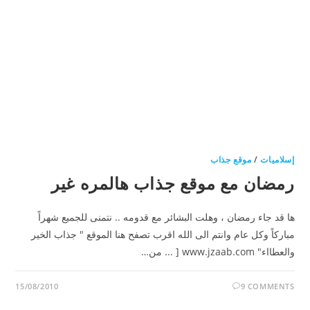
إسلاميات
/
موقع جذاب
رمضان مع موقع جذاب هالمره غير
ها قد جاء رمضان ، وهلت البشائر مع قدومه .. نتمنى للجميع شهراً
مباركاً وكل عام وانتم الى الله اقرب تصفح هنا الموقع " جذاب الخير
والعطااء" www.jzaab.com [ ... من…
15/08/2010
9 COMMENTS