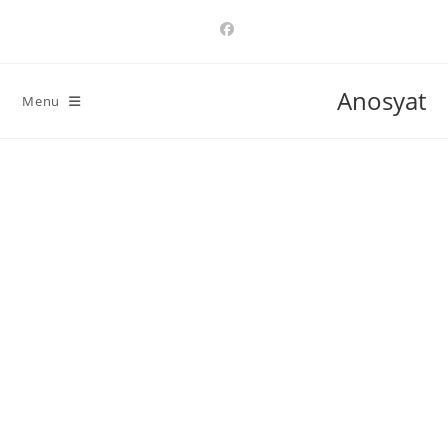
Ski
t
conten
Anosyat
Menu