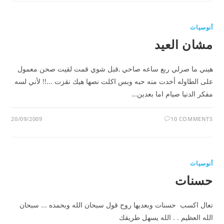
أنوسيات
مشان العيد
هيني ما صرلي ربع ساعه صاحي ,قبل شوي قمت لقيت صحن معمول
على الطاوله أخدت منه حبه وبس اكلت نصها هيك نقزت ...!! لأني لسه
مفكر الدنيا صيام اما بعدين…
20/09/2009
10 COMMENTS
أنوسيات
حسنات
تعال اكسب حسنات وبعديها روح قول سبحان الله وبحمده ... سبحان
الله العظيم . . الله يسهل طريقك