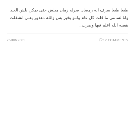
طبعا طبعا بعرف انه رمضان صرله زمان مبلش حتى يمكن بلش العيد
وانا لساتني ما قلت كل عام وانتو بخير بس والله معذور يعني انشغلت
بقصه الله اعلم فيها وصرت…
26/08/2009
12 COMMENTS