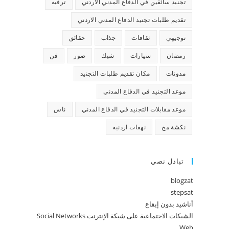
تجنيد سائقين في الدفاع المدني الاردني
ترفيه
تقديم طلبات تجنيد الدفاع المدني الاردني
توجيهي
ثقافات
جذاب
حقائق
رمضان
سيارات
شيك
صور
فن
مدونات
مكان تقديم طلبات التجنيد
موعد التجنيد في الدفاع المدني
موعد مقابلات التجنيد في الدفاع المدني
ناس
نكشة مخ
نهفات اردنيه
تبادل نصي
blogzat
stepsat
أناشيد بدون إيقاع
الشبكات الاجتماعية على شبكة الإنترنت Social Networks
Web