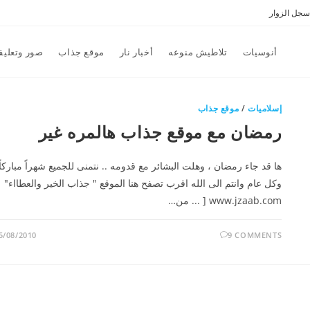
سجل الزوار
أنوسيات
تلاطيش منوعه
أخبار نار
موقع جذاب
صور وتعليق
إسلاميات
/
موقع جذاب
رمضان مع موقع جذاب هالمره غير
ها قد جاء رمضان ، وهلت البشائر مع قدومه .. نتمنى للجميع شهراً مباركاً
وكل عام وانتم الى الله اقرب تصفح هنا الموقع " جذاب الخير والعطااء"
www.jzaab.com [ ... من…
5/08/2010
9 COMMENTS