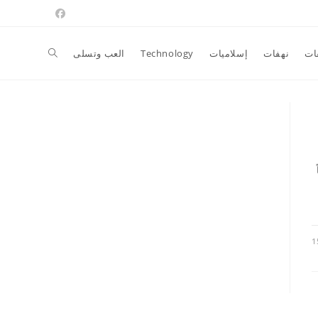
Toggle
ات
نهفات
إسلاميات
Technology
العب وتسلى
website
search
1