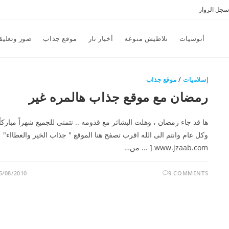
سجل الزوار
أنوسيات
تلاطيش منوعه
أخبار نار
موقع جذاب
صور وتعليق
إسلاميات
/
موقع جذاب
رمضان مع موقع جذاب هالمره غير
ها قد جاء رمضان ، وهلت البشائر مع قدومه .. نتمنى للجميع شهراً مباركاً
وكل عام وانتم الى الله اقرب تصفح هنا الموقع " جذاب الخير والعطااء"
www.jzaab.com [ ... من…
5/08/2010
9 COMMENTS