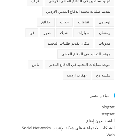
تجنيد سائقين في الدفاع المدني الاردني
ترفيه
تقديم طلبات تجنيد الدفاع المدني الاردني
توجيهي
ثقافات
جذاب
حقائق
رمضان
سيارات
شيك
صور
فن
مدونات
مكان تقديم طلبات التجنيد
موعد التجنيد في الدفاع المدني
موعد مقابلات التجنيد في الدفاع المدني
ناس
نكشة مخ
نهفات اردنيه
تبادل نصي
blogzat
stepsat
أناشيد بدون إيقاع
الشبكات الاجتماعية على شبكة الإنترنت Social Networks
Web