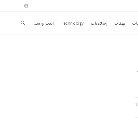
Toggle
ات
نهفات
إسلاميات
Technology
العب وتسلى
website
search
1