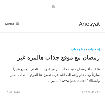
Ski
t
conten
Anosyat
Menu
إسلاميات
/
موقع جذاب
رمضان مع موقع جذاب هالمره غير
ها قد جاء رمضان ، وهلت البشائر مع قدومه .. نتمنى للجميع شهراً
مباركاً وكل عام وانتم الى الله اقرب تصفح هنا الموقع " جذاب الخير
والعطااء" www.jzaab.com [ ... من…
15/08/2010
9 COMMENTS