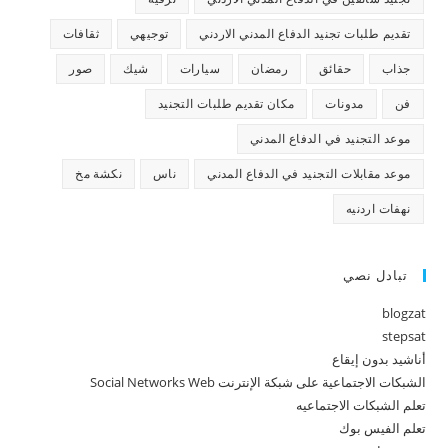
تقديم طلبات تجنيد الدفاع المدني الاردني
توجيهي
ثقافات
جذاب
حقائق
رمضان
سيارات
شيك
صور
فن
مدونات
مكان تقديم طلبات التجنيد
موعد التجنيد في الدفاع المدني
موعد مقابلات التجنيد في الدفاع المدني
ناس
نكشة مخ
نهفات اردنيه
تبادل نصي
blogzat
stepsat
أناشيد بدون إيقاع
الشبكات الاجتماعية على شبكة الإنترنت Social Networks Web
تعلم الشبكات الاجتماعيه
تعلم الفيس بوك