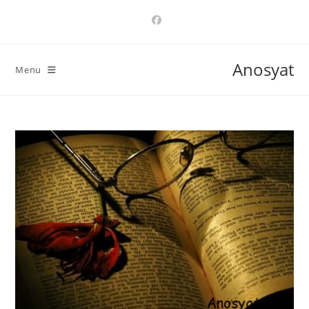
Ski
t
conten
Anosyat
Menu