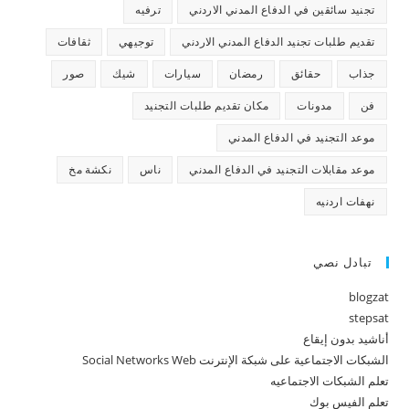
تجنيد سائقين في الدفاع المدني الاردني
ترفيه
تقديم طلبات تجنيد الدفاع المدني الاردني
توجيهي
ثقافات
جذاب
حقائق
رمضان
سيارات
شيك
صور
فن
مدونات
مكان تقديم طلبات التجنيد
موعد التجنيد في الدفاع المدني
موعد مقابلات التجنيد في الدفاع المدني
ناس
نكشة مخ
نهفات اردنيه
تبادل نصي
blogzat
stepsat
أناشيد بدون إيقاع
الشبكات الاجتماعية على شبكة الإنترنت Social Networks Web
تعلم الشبكات الاجتماعيه
تعلم الفيس بوك